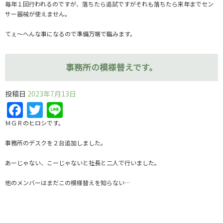
毎年１回行われるのですが、落ちたら追試ですがそれも落ちたら来年までセン
サー器械が使えません。
てぇ～へんな事になるので準備万端で臨みます。
事務所の模様替えです。
投稿日
2023年7月13日
Facebook
Twitter
Line
ＭＧＲのヒロシです。
事務所のデスクを２台追加しました。
あーじゃない、こーじゃないと社長と二人で行いました。
他のメンバーはまだこの模様替えを知らない…