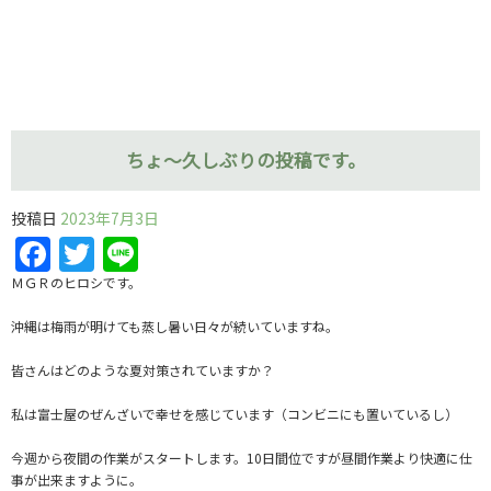
ちょ～久しぶりの投稿です。
投稿日
2023年7月3日
Facebook
Twitter
Line
ＭＧＲのヒロシです。
沖縄は梅雨が明けても蒸し暑い日々が続いていますね。
皆さんはどのような夏対策されていますか？
私は富士屋のぜんざいで幸せを感じています（コンビニにも置いているし）
今週から夜間の作業がスタートします。10日間位ですが昼間作業より快適に仕
事が出来ますように。