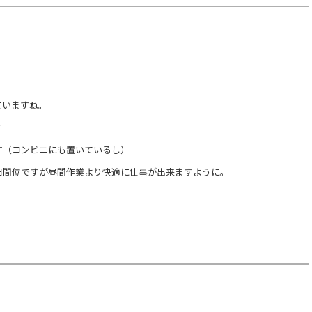
ていますね。
？
す（コンビニにも置いているし）
日間位ですが昼間作業より快適に仕事が出来ますように。