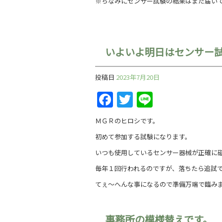
※ちなみにセンサー試験の結果はまだ届い
いよいよ明日はセンサー
投稿日
2023年7月20日
Facebook
Twitter
Line
ＭＧＲのヒロシです。
初めて参加する試験になります。
いつも使用しているセンサー器械が正確に
毎年１回行われるのですが、落ちたら追試
てぇ～へんな事になるので準備万端で臨み
事務所の模様替えです。