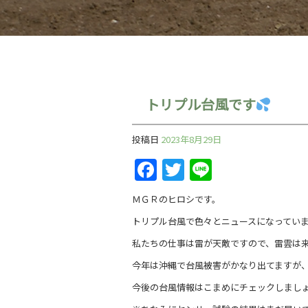
トリプル台風です
投稿日
2023年8月29日
Facebook
Twitter
Line
ＭＧＲのヒロシです。
トリプル台風で色々とニュースになってい
私たちの仕事は雷が天敵ですので、雷雲は
今年は沖縄で台風被害がかなり出てますが
今後の台風情報はこまめにチェックしまし